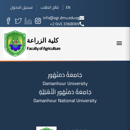
EN
نتائج الطلاب
تسجيل الدخول
info@agr.dmu.edu.eg
+2 045 3368069
كلية الزراعة
Faculty of Agriculture
جَامِعَةُ دَمَنْهُورِ
Damanhour University
جَامِعَةُ دَمَنْهُورِ الْأَهْلِيَّةِِ
Damanhour National University